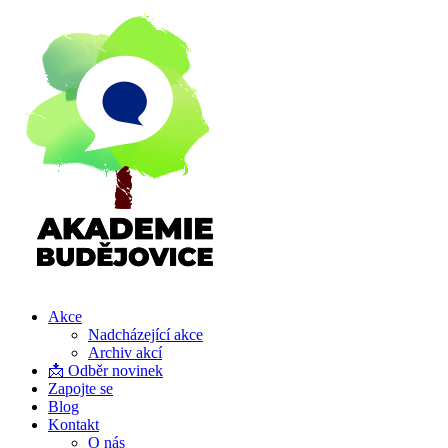
Akce
Nadcházející akce
Archiv akcí
📩 Odběr novinek
Zapojte se
Blog
Kontakt
O nás